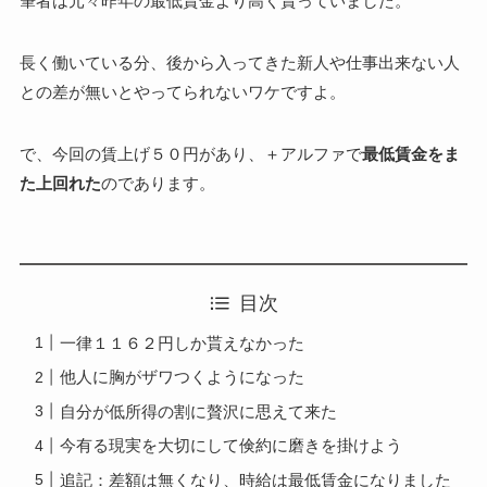
筆者は元々昨年の最低賃金より高く貰っていました。
長く働いている分、後から入ってきた新人や仕事出来ない人
との差が無いとやってられないワケですよ。
で、今回の賃上げ５０円があり、＋アルファで
最低賃金をま
た上回れた
のであります。
目次
一律１１６２円しか貰えなかった
他人に胸がザワつくようになった
自分が低所得の割に贅沢に思えて来た
今有る現実を大切にして倹約に磨きを掛けよう
追記：差額は無くなり、時給は最低賃金になりました