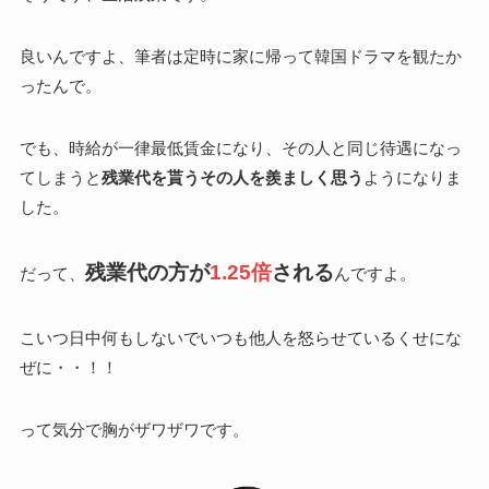
良いんですよ、筆者は定時に家に帰って韓国ドラマを観たか
ったんで。
でも、時給が一律最低賃金になり、その人と同じ待遇になっ
てしまうと
残業代を貰うその人を羨ましく思う
ようになりま
した。
残業代の方が
1.25倍
される
だって、
んですよ。
こいつ日中何もしないでいつも他人を怒らせているくせにな
ぜに・・！！
って気分で胸がザワザワです。