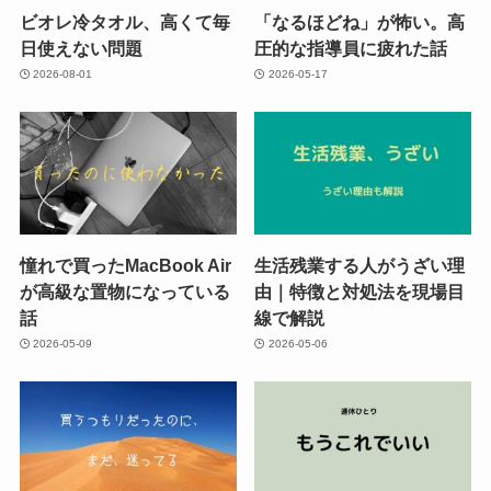
ビオレ冷タオル、高くて毎
「なるほどね」が怖い。高
日使えない問題
圧的な指導員に疲れた話
2026-08-01
2026-05-17
憧れで買ったMacBook Air
生活残業する人がうざい理
が高級な置物になっている
由｜特徴と対処法を現場目
話
線で解説
2026-05-09
2026-05-06