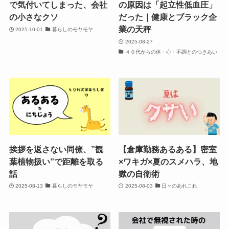
で気付いてしまった、会社
の原因は「起立性低血圧」
の小さなクソ
だった｜健康とブラック企
業の天秤
2025-10-01
暮らしのモヤモヤ
2025-08-27
４０代からの体・心・不調とのつきあい
挨拶を返さない同僚、”観
【倉庫勤務あるある】密室
葉植物扱い”で距離を取る
×ワキガ×夏のスメハラ、地
話
獄の自衛術
2025-08-13
暮らしのモヤモヤ
2025-08-03
日々のあれこれ