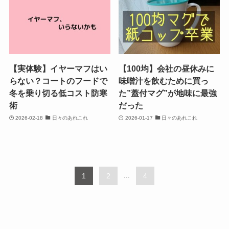
【実体験】イヤーマフはい
【100均】会社の昼休みに
らない？コートのフードで
味噌汁を飲むために買っ
冬を乗り切る低コスト防寒
た”蓋付マグ”が地味に最強
術
だった
2026-02-18
日々のあれこれ
2026-01-17
日々のあれこれ
1
2
...
4