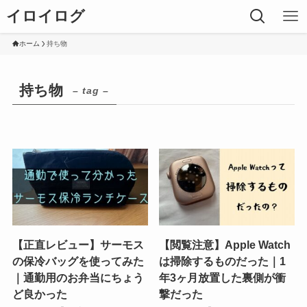
イロイログ
ホーム
持ち物
持ち物
– tag –
【正直レビュー】サーモス
【閲覧注意】Apple Watch
の保冷バッグを使ってみた
は掃除するものだった｜1
｜通勤用のお弁当にちょう
年3ヶ月放置した裏側が衝
ど良かった
撃だった