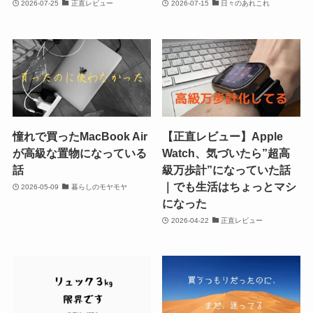
2026-07-25
正直レビュー
2026-07-15
日々のあれこれ
憧れで買ったMacBook Air
【正直レビュー】Apple
が高級な置物になっている
Watch、気づいたら”超高
話
級万歩計”になっていた話
｜でも生活はちょっとマシ
2026-05-09
暮らしのモヤモヤ
になった
2026-04-22
正直レビュー