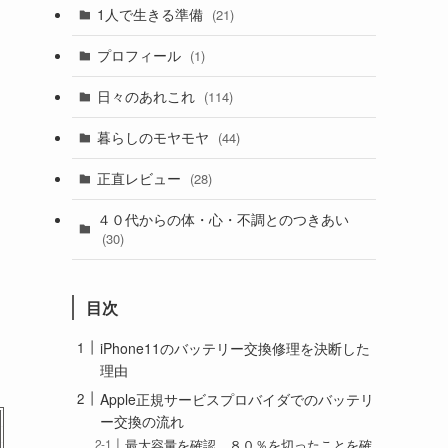
1人で生きる準備
(21)
プロフィール
(1)
日々のあれこれ
(114)
暮らしのモヤモヤ
(44)
正直レビュー
(28)
４０代からの体・心・不調とのつきあい
(30)
目次
iPhone11のバッテリー交換修理を決断した
理由
Apple正規サービスプロバイダでのバッテリ
ー交換の流れ
最大容量を確認、８０％を切ったことを確