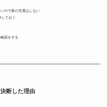
ないので夜の充電はしない
外しておく
る
の確認をする
理を決断した理由