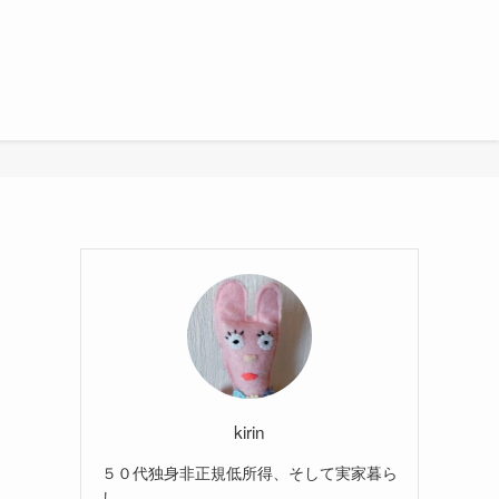
kirin
５０代独身非正規低所得、そして実家暮ら
し