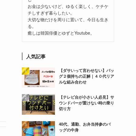
お金は少ないけど、ゆるく楽しく、ケチケ
チしすぎず暮らしたい。
大切な物だけを周りに置いて、今日も生き
る。
癒しは韓国俳優とゆずとYoutube。
人気記事
【ダサいって言わせない】バッ
グ２個持ちの正解｜４０代リア
ルな組み合わせ
【テレビ台が小さい人必見】サ
ウンドバーが置けない時の乗り
切り方
40代、通勤、お弁当持参のバ
ッグの中身