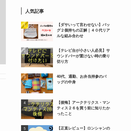
人気記事
【ダサいって言わせない】バッ
グ２個持ちの正解｜４０代リア
ルな組み合わせ
【テレビ台が小さい人必見】サ
ウンドバーが置けない時の乗り
切り方
40代、通勤、お弁当持参のバ
ッグの中身
【後悔】アークテリクス・マン
ティス２６を買う前に知りたか
ったこと
【正直レビュー】ロンシャンの