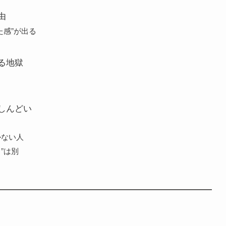
由
た感”が出る
る
る地獄
る
しんどい
かない人
”は別