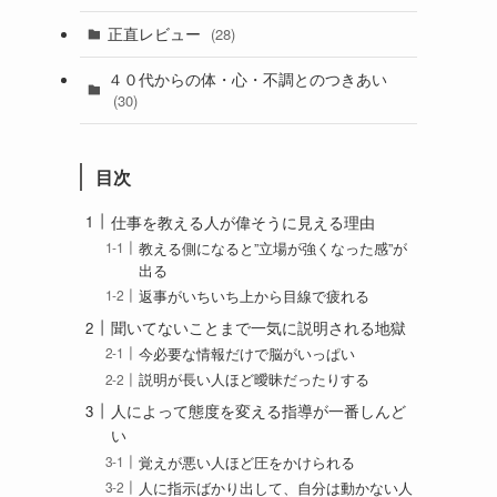
正直レビュー
(28)
４０代からの体・心・不調とのつきあい
(30)
目次
仕事を教える人が偉そうに見える理由
教える側になると”立場が強くなった感”が
出る
返事がいちいち上から目線で疲れる
聞いてないことまで一気に説明される地獄
今必要な情報だけで脳がいっぱい
説明が長い人ほど曖昧だったりする
人によって態度を変える指導が一番しんど
い
覚えが悪い人ほど圧をかけられる
人に指示ばかり出して、自分は動かない人