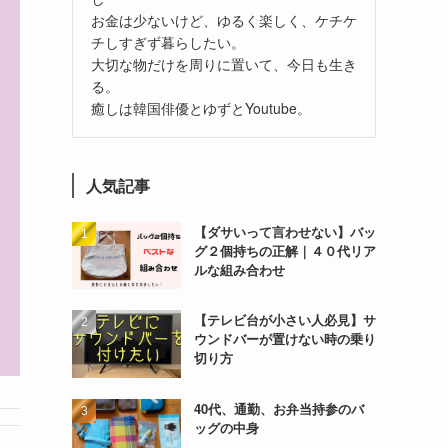
お金は少ないけど、ゆるく楽しく、ケチケ
チしすぎず暮らしたい。
大切な物だけを周りに置いて、今日も生き
る。
癒しは韓国俳優とゆずとYoutube。
人気記事
【ダサいって言わせない】バッ
グ２個持ちの正解｜４０代リア
ルな組み合わせ
【テレビ台が小さい人必見】サ
ウンドバーが置けない時の乗り
切り方
40代、通勤、お弁当持参のバ
ッグの中身