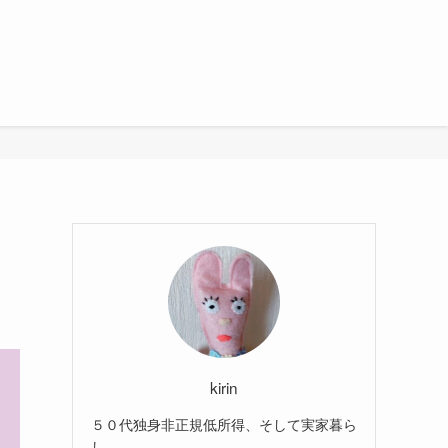
る
kirin
５０代独身非正規低所得、そして実家暮ら
し