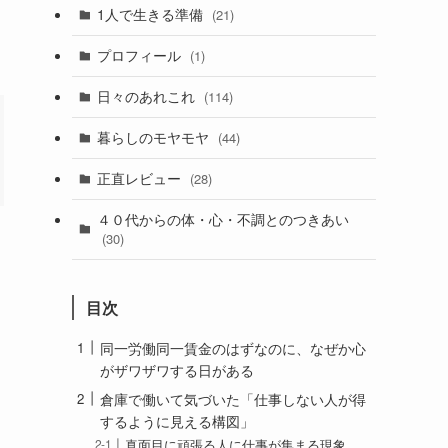
1人で生きる準備
(21)
プロフィール
(1)
日々のあれこれ
(114)
暮らしのモヤモヤ
(44)
正直レビュー
(28)
４０代からの体・心・不調とのつきあい
(30)
目次
同一労働同一賃金のはずなのに、なぜか心
がザワザワする日がある
倉庫で働いて気づいた「仕事しない人が得
するように見える構図」
真面目に頑張る人に仕事が集まる現象