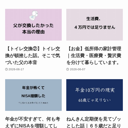
【トイレ交換②】トイレ交
【お金】低所得の家計管理
換が頓挫した話。そこで気
｜生活費・医療費・贅沢費
づいた父の本音
を分けて暮らしています。
2026-06-17
2026-06-07
年金が不安すぎて、何も考
ねんきん定期便を見てゾッ
えずにNISAを増額してし
とした話｜６５歳だと足り