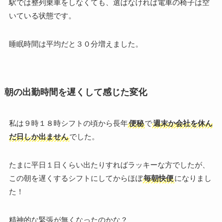
駅では整列乗車をしなくても、選ばなければ電車の椅子は空
いている状態です。
睡眠時間は平均だと３０分増えました。
朝の出勤時間を遅くして感じた変化
私は９時１８時シフトの頃から長年
便秘
で
週末か会社を休ん
だ日しか出ません
でした。
たまに平日１日くらい出たりすればラッキーな方でしたが、
この朝を遅くするシフトにしてからほぼ
毎朝快便
になりまし
た！
精神的な緊張が無くなったのかな？