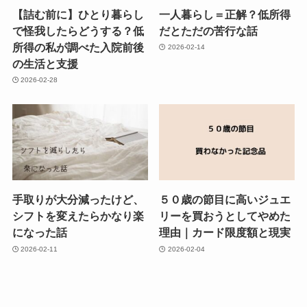
【詰む前に】ひとり暮らし
一人暮らし＝正解？低所得
で怪我したらどうする？低
だとただの苦行な話
所得の私が調べた入院前後
2026-02-14
の生活と支援
2026-02-28
手取りが大分減ったけど、
５０歳の節目に高いジュエ
シフトを変えたらかなり楽
リーを買おうとしてやめた
になった話
理由｜カード限度額と現実
2026-02-11
2026-02-04