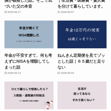
換が頓挫した話。そこで気
｜生活費・医療費・贅沢費
づいた父の本音
を分けて暮らしています。
2026-06-17
2026-06-07
年金が不安すぎて、何も考
ねんきん定期便を見てゾッ
えずにNISAを増額してし
とした話｜６５歳だと足り
まった話
ない
2026-05-13
2026-05-03