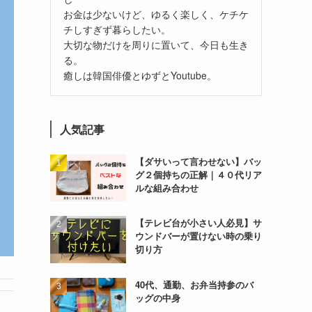
お金は少ないけど、ゆるく楽しく、ケチケ
チしすぎず暮らしたい。
大切な物だけを周りに置いて、今日も生き
る。
癒しは韓国俳優とゆずとYoutube。
人気記事
【ダサいって言わせない】バッ
グ２個持ちの正解｜４０代リア
ルな組み合わせ
【テレビ台が小さい人必見】サ
ウンドバーが置けない時の乗り
切り方
40代、通勤、お弁当持参のバ
ッグの中身