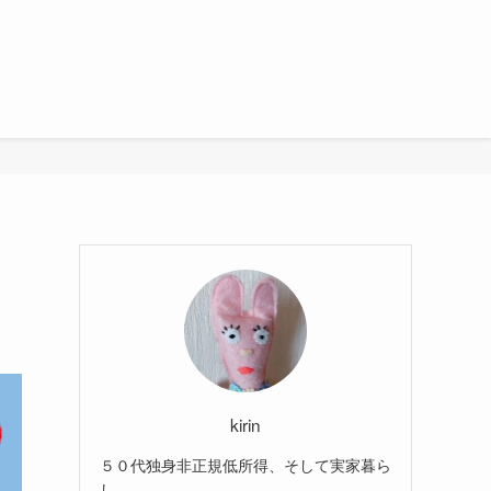
kirin
５０代独身非正規低所得、そして実家暮ら
し