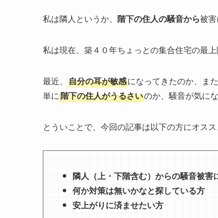
私は隣人というか、
被害
階下の住人の騒音から
私は現在、築４０年ちょっとの集合住宅の最上
最近、
になってきたのか、ま
自分の耳が敏感
単に
のか、騒音が気に
階下の住人がうるさい
とういことで、今回の記事は以下の方にオスス
隣人（上・下階含む）からの騒音被害
何か対策は無いかなと探している方
安上がりに済ませたい方