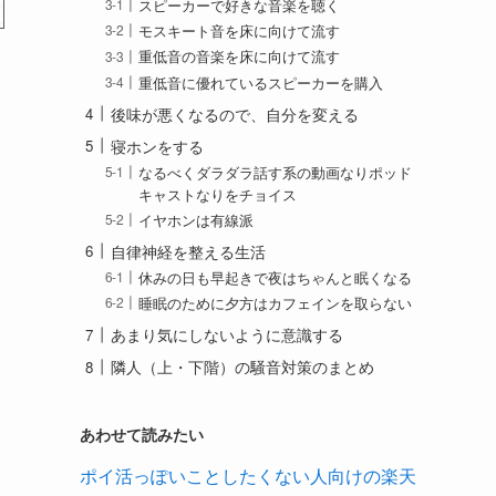
スピーカーで好きな音楽を聴く
モスキート音を床に向けて流す
重低音の音楽を床に向けて流す
重低音に優れているスピーカーを購入
後味が悪くなるので、自分を変える
寝ホンをする
なるべくダラダラ話す系の動画なりポッド
キャストなりをチョイス
イヤホンは有線派
自律神経を整える生活
休みの日も早起きで夜はちゃんと眠くなる
睡眠のために夕方はカフェインを取らない
あまり気にしないように意識する
隣人（上・下階）の騒音対策のまとめ
あわせて読みたい
ポイ活っぽいことしたくない人向けの楽天