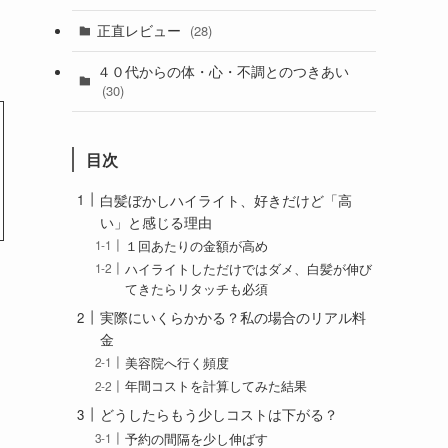
正直レビュー
(28)
４０代からの体・心・不調とのつきあい
(30)
目次
白髪ぼかしハイライト、好きだけど「高
い」と感じる理由
１回あたりの金額が高め
ハイライトしただけではダメ、白髪が伸び
てきたらリタッチも必須
実際にいくらかかる？私の場合のリアル料
金
美容院へ行く頻度
年間コストを計算してみた結果
どうしたらもう少しコストは下がる？
予約の間隔を少し伸ばす