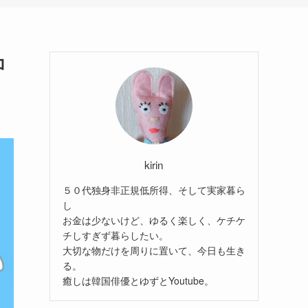
コ
kirin
５０代独身非正規低所得、そして実家暮ら
し
お金は少ないけど、ゆるく楽しく、ケチケ
チしすぎず暮らしたい。
大切な物だけを周りに置いて、今日も生き
る。
癒しは韓国俳優とゆずとYoutube。