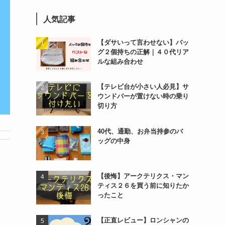
人気記事
【ダサいって言わせない】バッ
グ２個持ちの正解｜４０代リア
ルな組み合わせ
【テレビ台が小さい人必見】サ
ウンドバーが置けない時の乗り
切り方
40代、通勤、お弁当持参のバ
ッグの中身
【後悔】アークテリクス・マン
ティス２６を買う前に知りたか
ったこと
【正直レビュー】ロンシャンの