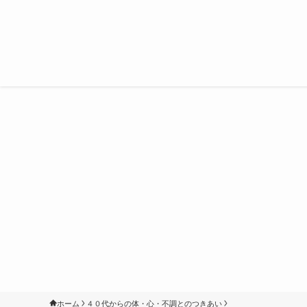
ホーム
４０代からの体・心・不調とのつきあい