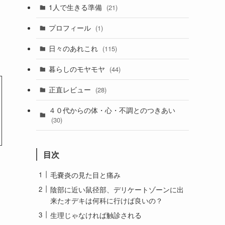
1人で生きる準備
(21)
プロフィール
(1)
日々のあれこれ
(115)
暮らしのモヤモヤ
(44)
正直レビュー
(28)
４０代からの体・心・不調とのつきあい
(30)
目次
毛嚢炎の見た目と痛み
陰部に近い鼠径部、デリケートゾーンに出
来たオデキは何科に行けば良いの？
生理じゃなければ触診される