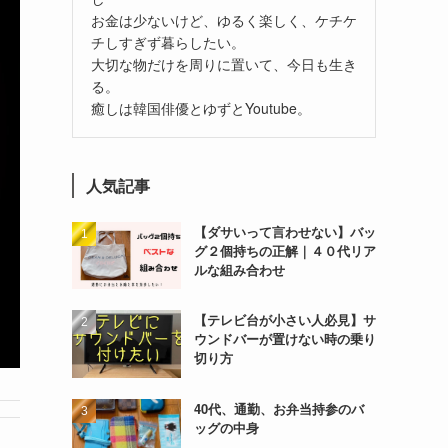
お金は少ないけど、ゆるく楽しく、ケチケ
チしすぎず暮らしたい。
大切な物だけを周りに置いて、今日も生き
る。
癒しは韓国俳優とゆずとYoutube。
人気記事
【ダサいって言わせない】バッ
グ２個持ちの正解｜４０代リア
ルな組み合わせ
【テレビ台が小さい人必見】サ
ウンドバーが置けない時の乗り
切り方
40代、通勤、お弁当持参のバ
ッグの中身