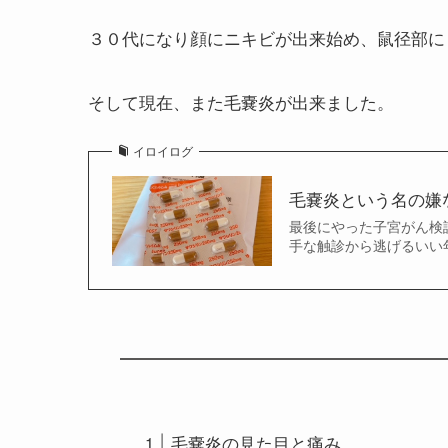
３０代になり顔にニキビが出来始め、鼠径部に
そして現在、また毛嚢炎が出来ました。
イロイログ
毛嚢炎という名の嫌な
最後にやった子宮がん検
手な触診から逃げるいい
毛嚢炎の見た目と痛み