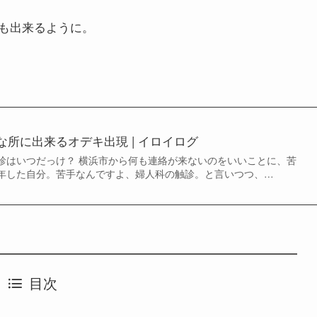
も出来るように。
所に出来るオデキ出現 | イロイログ
診はいつだっけ？ 横浜市から何も連絡が来ないのをいいことに、苦
年した自分。苦手なんですよ、婦人科の触診。と言いつつ、…
目次