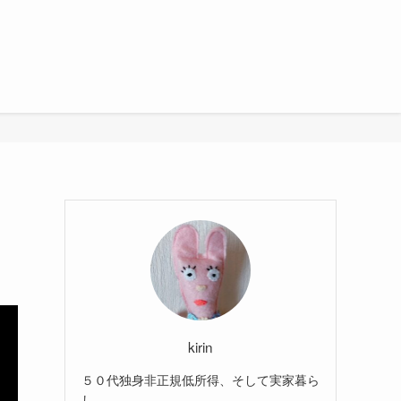
kirin
５０代独身非正規低所得、そして実家暮ら
し