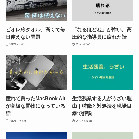
ビオレ冷タオル、高くて毎
「なるほどね」が怖い。高
日使えない問題
圧的な指導員に疲れた話
2026-08-01
2026-05-17
憧れで買ったMacBook Air
生活残業する人がうざい理
が高級な置物になっている
由｜特徴と対処法を現場目
話
線で解説
2026-05-09
2026-05-06