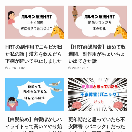
HRTの副作用でニキビが出
【HRT経過報告】始めて数
た私の話｜漢方を飲んだら
週間、副作用がちょいちょ
下痢が続いて中止しました
い出てきた話
2026-01-02
2025-12-07
【白髪染め】白髪ぼかしハ
更年期だと思っていたら不
イライトって高い？やり始
安障害（パニック）だった