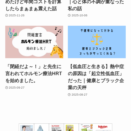
めたけど年間コストを計算
｜心と体の不調が重なった
したらまぁまぁ震えた話
私の話
2025-11-26
2025-10-06
「閉経だよ～！」と先生に
【低血圧と生きる】熱中症
言われてホルモン療法HRT
の原因は「起立性低血圧」
を始めました。
だった｜健康とブラック企
業の天秤
2025-09-27
2025-08-27