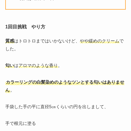
1回目挑戦 やり方
質感
はトロトロまではいかないけど、
やや緩めのクリーム
で
した。
匂い
は
アロマのような香り
。
カラーリングの白髪染めのようなツンとする匂いはありませ
ん
。
手袋した手の平に直径5㎝くらいの円を出しまして、
手で根元に塗る