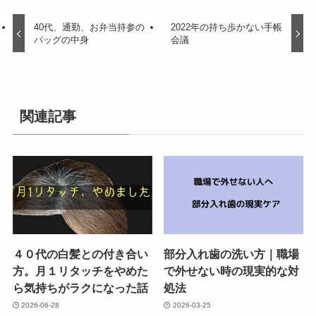
40代、通勤、お弁当持参の
2022年の持ち歩かない手帳
バッグの中身
会議
関連記事
４０代の白髪との付き合い
部分入れ歯の洗い方｜職場
方。月１リタッチをやめた
で外せない時の現実的な対
ら気持ちがラクになった話
処法
2026-06-28
2026-03-25