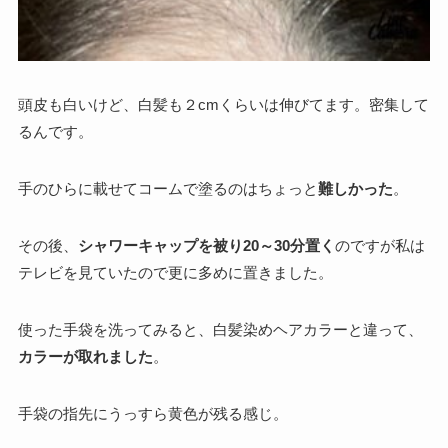
頭皮も白いけど、白髪も２cmくらいは伸びてます。密集して
るんです。
手のひらに載せてコームで塗るのはちょっと
難しかった
。
その後、
シャワーキャップを被り20～30分置く
のですが私は
テレビを見ていたので更に多めに置きました。
使った手袋を洗ってみると、白髪染めヘアカラーと違って、
カラーが取れました
。
手袋の指先にうっすら黄色が残る感じ。