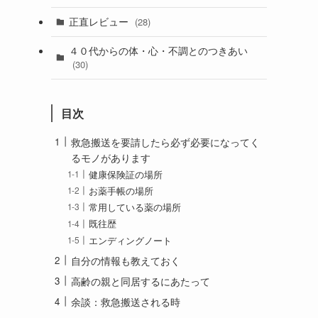
正直レビュー
(28)
４０代からの体・心・不調とのつきあい
(30)
目次
救急搬送を要請したら必ず必要になってく
るモノがあります
健康保険証の場所
お薬手帳の場所
常用している薬の場所
既往歴
エンディングノート
自分の情報も教えておく
高齢の親と同居するにあたって
余談：救急搬送される時