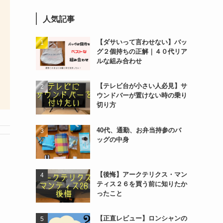
人気記事
【ダサいって言わせない】バッ
グ２個持ちの正解｜４０代リア
ルな組み合わせ
【テレビ台が小さい人必見】サ
ウンドバーが置けない時の乗り
切り方
40代、通勤、お弁当持参のバ
ッグの中身
【後悔】アークテリクス・マン
ティス２６を買う前に知りたか
ったこと
【正直レビュー】ロンシャンの