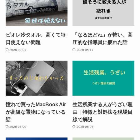
ビオレ冷タオル、高くて毎
「なるほどね」が怖い。高
日使えない問題
圧的な指導員に疲れた話
2026-08-01
2026-05-17
憧れで買ったMacBook Air
生活残業する人がうざい理
が高級な置物になっている
由｜特徴と対処法を現場目
話
線で解説
2026-05-09
2026-05-06