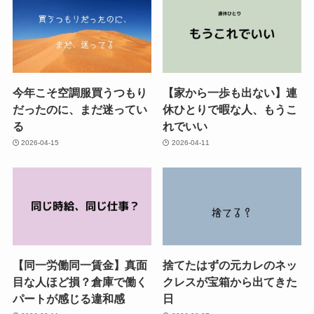
今年こそ空調服買うつもり
【家から一歩も出ない】連
だったのに、まだ迷ってい
休ひとりで暇な人、もうこ
る
れでいい
2026-04-15
2026-04-11
【同一労働同一賃金】真面
捨てたはずの元カレのネッ
目な人ほど損？倉庫で働く
クレスが宝箱から出てきた
パートが感じる違和感
日