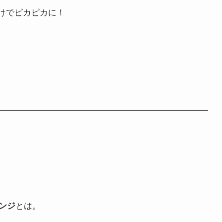
けでピカピカに！
とは。
ンジ