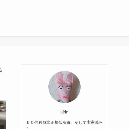
れ
kirin
５０代独身非正規低所得、そして実家暮ら
し