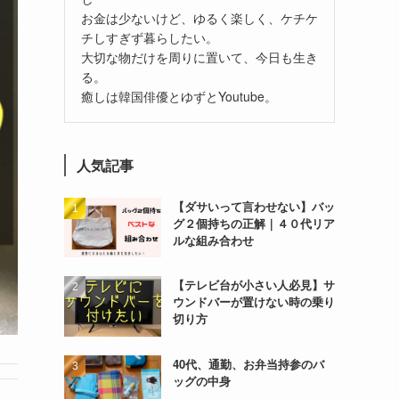
お金は少ないけど、ゆるく楽しく、ケチケ
チしすぎず暮らしたい。
大切な物だけを周りに置いて、今日も生き
る。
癒しは韓国俳優とゆずとYoutube。
人気記事
【ダサいって言わせない】バッ
グ２個持ちの正解｜４０代リア
ルな組み合わせ
【テレビ台が小さい人必見】サ
ウンドバーが置けない時の乗り
切り方
40代、通勤、お弁当持参のバ
ッグの中身