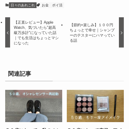
日々のあれこれ
お金
ポイ活
【正直レビュー】Apple
【節約×楽しみ】１００円
Watch、気づいたら"超高
ちょっとで幸せ｜シャンプ
級万歩計"になっていた話
ーのテスターにハマってい
｜でも生活はちょっとマシ
る話
になった
関連記事