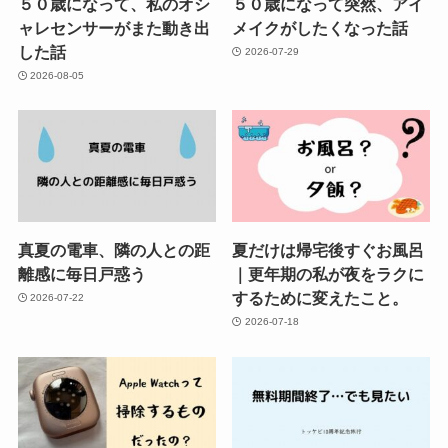
５０歳になって、私のオシ
５０歳になって突然、アイ
ャレセンサーがまた動き出
メイクがしたくなった話
した話
2026-07-29
2026-08-05
真夏の電車、隣の人との距
夏だけは帰宅後すぐお風呂
離感に毎日戸惑う
｜更年期の私が夜をラクに
するために変えたこと。
2026-07-22
2026-07-18