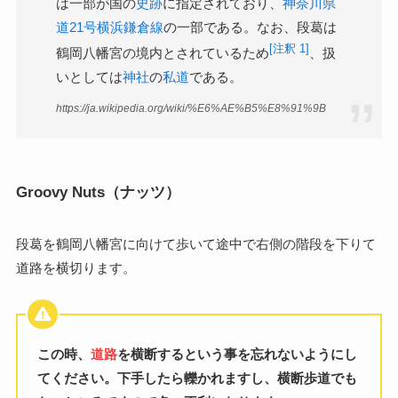
は一部が国の
史跡
に指定されており、
神奈川県
道21号横浜鎌倉線
の一部である。なお、段葛は
[注釈 1]
鶴岡八幡宮の境内とされているため
、扱
いとしては
神社
の
私道
である。
https://ja.wikipedia.org/wiki/%E6%AE%B5%E8%91%9B
Groovy Nuts（ナッツ）
段葛を鶴岡八幡宮に向けて歩いて途中で右側の階段を下りて
道路を横切ります。
この時、
道路
を横断するという事を忘れないようにし
てください。下手したら轢かれますし、横断歩道でも