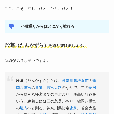
ここ、こそ、混む！ひと、ひと、ひと！
小町通りからはとにかく離れろ
段葛（だんかずら）
を通り抜けましょう。
新緑が気持ち良いですよ。
段葛
（だんかずら）とは、
神奈川県
鎌倉市
の
鶴
岡八幡宮
の
参道
、
若宮大路
のなかで、二の
鳥居
から鶴岡八幡宮までの車道より一段高い歩道を
いう。終着点には三の鳥居があり、鶴岡八幡宮
の
境内
へと到る。神奈川県指定
史跡
。若宮大路