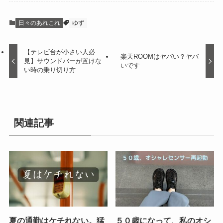
日々のあれこれ
ゆず
【テレビ台が小さい人必
楽天ROOMはヤバい？ヤバ
見】サウンドバーが置けな
いです
い時の乗り切り方
関連記事
夏の通勤はケチれない。猛
５０歳になって、私のオシ