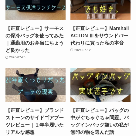
【正直レビュー】サーモス
【正直レビュー】Marshall
の保冷バッグを使ってみた
ACTON Ⅲをサウンドバー
｜通勤用のお弁当にちょう
代わりに買った私の本音
ど良かった
2026-07-12
2026-07-25
【正直レビュー】ブランド
【正直レビュー】バッグの
ストーンのサイドゴアブー
中がぐちゃぐちゃ問題。バ
ツレビュー｜１年半履いた
ッグインバッグ嫌いの私が
リアルな感想
無印の物を選んだ話