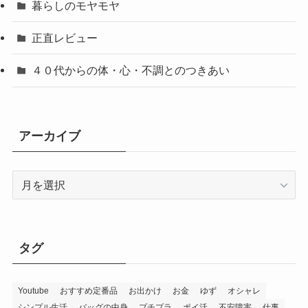
暮らしのモヤモヤ
正直レビュー
４０代からの体・心・不調とのつきあい
アーカイブ
ア
ー
カ
イ
ブ
タグ
Youtube
おすすめ定番品
お出かけ
お金
ゆず
オシャレ
シンプル生活
バッグの中身
プチプラ
ポイ活
不安障害
仕事