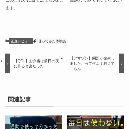
ます。
正直レビュー
使ってみた体験談
【アマゾン】問題が発生し
【QOL】お弁当は前日の夜
ました、って何よ？教えて
に作ると楽だった
ごらん
関連記事