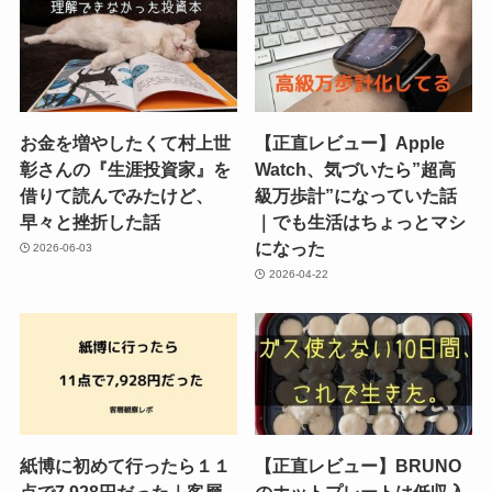
お金を増やしたくて村上世
【正直レビュー】Apple
彰さんの『生涯投資家』を
Watch、気づいたら”超高
借りて読んでみたけど、
級万歩計”になっていた話
早々と挫折した話
｜でも生活はちょっとマシ
になった
2026-06-03
2026-04-22
紙博に初めて行ったら１１
【正直レビュー】BRUNO