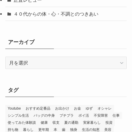
４０代からの体・心・不調とのつきあい
アーカイブ
ア
ー
カ
イ
ブ
タグ
Youtube
おすすめ定番品
お出かけ
お金
ゆず
オシャレ
シンプル生活
バッグの中身
プチプラ
ポイ活
不安障害
仕事
使ってみた体験談
健康
収支
夏の通勤
実家暮らし
投資
持ち物
暮らし
更年期
本
歯
独身
生活の知恵
美容