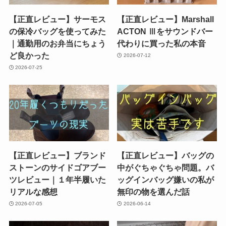
【正直レビュー】サーモス
【正直レビュー】Marshall
の保冷バッグを使ってみた
ACTON Ⅲをサウンドバー
｜通勤用のお弁当にちょう
代わりに買った私の本音
ど良かった
2026-07-12
2026-07-25
【正直レビュー】ブランド
【正直レビュー】バッグの
ストーンのサイドゴアブー
中がぐちゃぐちゃ問題。バ
ツレビュー｜１年半履いた
ッグインバッグ嫌いの私が
リアルな感想
無印の物を選んだ話
2026-07-05
2026-06-14