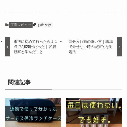
正直レビュー
お出かけ
紙博に初めて行ったら１１
部分入れ歯の洗い方｜職場
点で7,928円だった｜客層
で外せない時の現実的な対
観察と学んだこと
処法
関連記事