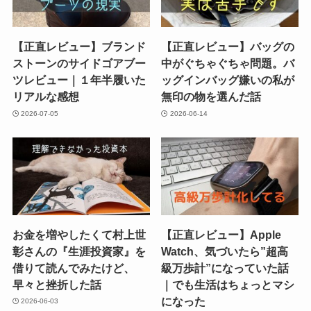
【正直レビュー】ブランド
【正直レビュー】バッグの
ストーンのサイドゴアブー
中がぐちゃぐちゃ問題。バ
ツレビュー｜１年半履いた
ッグインバッグ嫌いの私が
リアルな感想
無印の物を選んだ話
2026-07-05
2026-06-14
お金を増やしたくて村上世
【正直レビュー】Apple
彰さんの『生涯投資家』を
Watch、気づいたら”超高
借りて読んでみたけど、
級万歩計”になっていた話
早々と挫折した話
｜でも生活はちょっとマシ
になった
2026-06-03