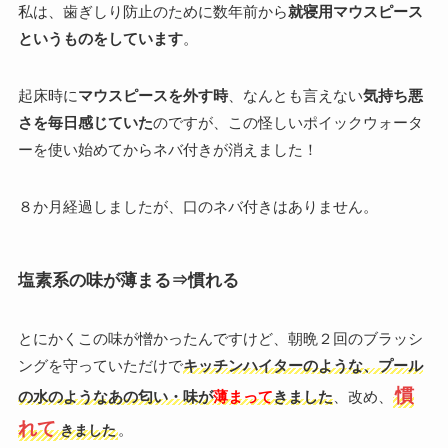
私は、歯ぎしり防止のために数年前から
就寝用マウスピース
というものをしています
。
起床時に
マウスピースを外す時
、なんとも言えない
気持ち悪
さを毎日感じていた
のですが、この怪しいポイックウォータ
ーを使い始めてからネバ付きが消えました！
８か月経過しましたが、口のネバ付きはありません。
塩素系の味が薄まる⇒慣れる
とにかくこの味が憎かったんですけど、朝晩２回のブラッシ
ングを守っていただけで
キッチンハイターのような、プール
慣
の水のようなあの匂い・味が
薄まって
きました
、改め、
れて
。
きました