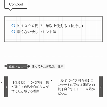
ConCool
約１０００円で１年以上使える（長持ち）
辛くない優しいミント味
正直レビュー
使ってみた体験談
健康
【ゆず ライブ 持ち物】コ
【体験談】４０代以降、我
ンサートの荷物は床置き前
が強くて自己中心的な人が
提｜自立するトートが最強
増えたと感じる理由
だった