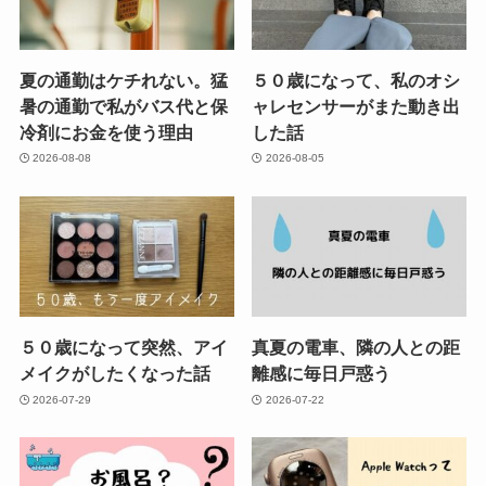
夏の通勤はケチれない。猛
５０歳になって、私のオシ
暑の通勤で私がバス代と保
ャレセンサーがまた動き出
冷剤にお金を使う理由
した話
2026-08-08
2026-08-05
５０歳になって突然、アイ
真夏の電車、隣の人との距
メイクがしたくなった話
離感に毎日戸惑う
2026-07-29
2026-07-22