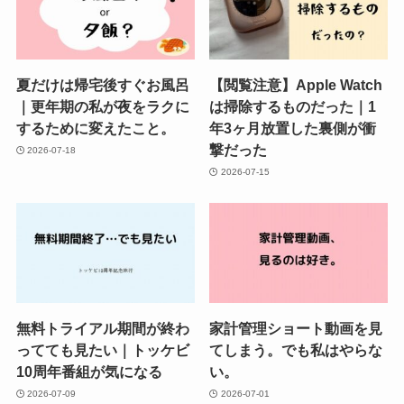
夏だけは帰宅後すぐお風呂
【閲覧注意】Apple Watch
｜更年期の私が夜をラクに
は掃除するものだった｜1
するために変えたこと。
年3ヶ月放置した裏側が衝
撃だった
2026-07-18
2026-07-15
無料トライアル期間が終わ
家計管理ショート動画を見
ってても見たい｜トッケビ
てしまう。でも私はやらな
10周年番組が気になる
い。
2026-07-09
2026-07-01