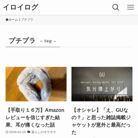
イロイログ
ホーム
プチプラ
プチプラ
– tag –
【手取り１６万】Amazon
【オシャレ】「え、GUな
レビューを信じすぎた結
の？」と思った雑誌掲載ジ
果、耳が痛くなった話
ャケットが意外と最高だっ
た
2026-01-10
暮らしのモヤモヤ