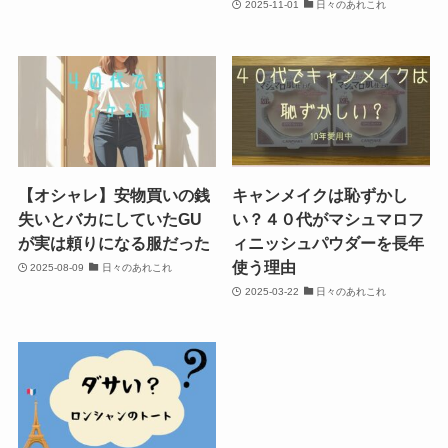
2025-11-01
日々のあれこれ
【オシャレ】安物買いの銭
キャンメイクは恥ずかし
失いとバカにしていたGU
い？４０代がマシュマロフ
が実は頼りになる服だった
ィニッシュパウダーを長年
使う理由
2025-08-09
日々のあれこれ
2025-03-22
日々のあれこれ